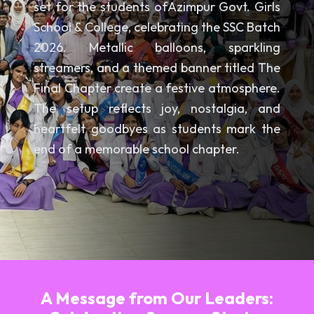
set for the students ofAzimpur Govt. Girls
School & College, celebrating the SSC Batch
2026. Metallic balloons, sparkling
streamers, and a themed banner titled The
Final Chapter create a festive atmosphere.
The setup reflects joy, nostalgia, and
heartfelt goodbyes as students mark the
end of a memorable school chapter.
A Message from Our Leaders: