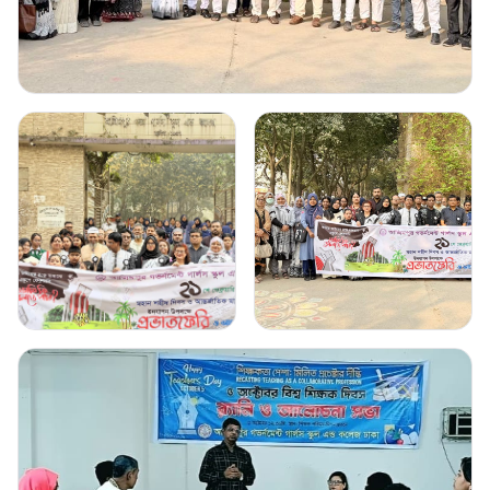
Gallery Image
1
Click to view full image
Gallery Image
2
Gallery Image
3
Click to view full image
Click to view full image