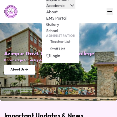
Academic
About
EMS Portal
Gallery
School
ADMINISTRATION
Teacher List
Staff List
Azimpur Govt. Girls School & College
Login
Knowledge for enlightenment.
About Us
Important Updates & News