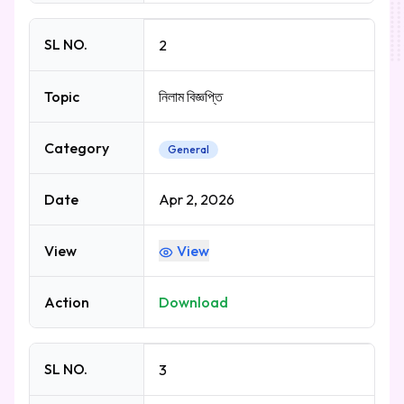
SL NO.
2
Topic
নিলাম বিজ্ঞপ্তি
Category
General
Date
Apr 2, 2026
View
View
Action
Download
SL NO.
3